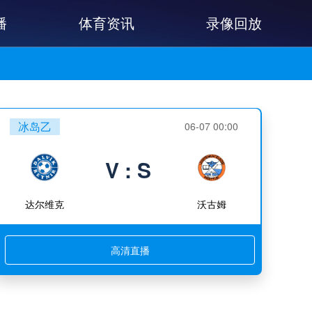
播
体育资讯
录像回放
冰岛乙
06-07 00:00
V : S
达尔维克
沃古姆
高清直播