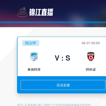
阿尔甲
06-07 00:00
V : S
奥德阿库
阿科诺
高清直播
>
>
首页
足球直播
阿乙 阿特兰大竞技VS胡胡伊体操击剑竞技