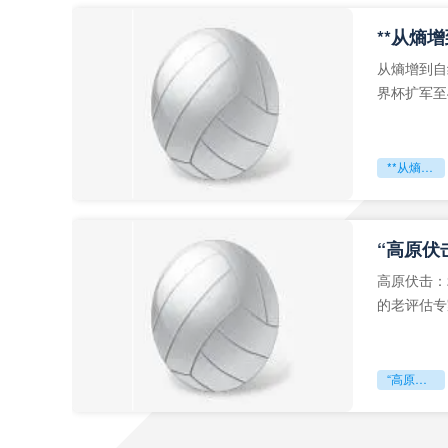
从熵增到自
界杯扩军至
深的忧虑。
**从熵增到自组织：2026世界杯小组赛战术系统的演化密码**
“高原伏
高原伏击：
的老评估专
世预赛的非
“高原伏击：2026世预赛非洲主场绞杀战”