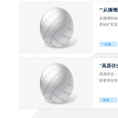
从熵增到自
界杯扩军至
深的忧虑。
**从熵增到自组织：2026世界杯小组赛战术系统的演化密码**
“高原伏
高原伏击：
的老评估专
世预赛的非
“高原伏击：2026世预赛非洲主场绞杀战”