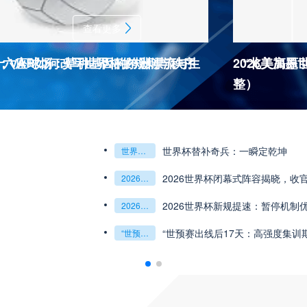
查看更多
杯十六座球场：草种基因的跨洲漂流与生
：VAR如何改写世界杯的规则与秩序
2026美加
“北美高原
整）
2026世界杯J
杯最强矛与盾的终极对话
6世预赛非洲主场绞杀战”
世界杯替补奇兵：一瞬定乾坤
世界杯替补奇兵：一瞬定乾坤
2026世界杯J组前瞻：阿根廷一骑绝尘
阿尔及利亚与奥地利激战争夺出线权
权
世界杯绝杀瞬间”
预赛附加赛的公平性反思”
2026世界杯闭幕式阵容揭晓，收
“北美冷链暗战：2
2026世界杯闭幕式阵容揭晓
收官盛典看点全解析
“北美冷链暗战：2026世界杯跨境餐食的防疫困局”
组第三的晋级密码藏在哪一环？**
乾坤：2026世界杯决赛用球设计解读
2026世界杯新规提速：暂停机制
**世界杯菜鸟破
2026世界杯新规提速：暂停机制优化助推比赛流畅度飞跃
**世界杯菜鸟破咒记：美加墨的零胜突围战**
观赛解决方案：球迷行李“门到门”极速转运，单场票专属动
瞬间，重塑足球荣耀
“世预赛出线后17天：高强度集训
“2026世界杯抽
“世预赛出线后17天：高强度集训期的体能重建与战术转化”
“2026世界杯抽签：死亡之组已成伪命题？”