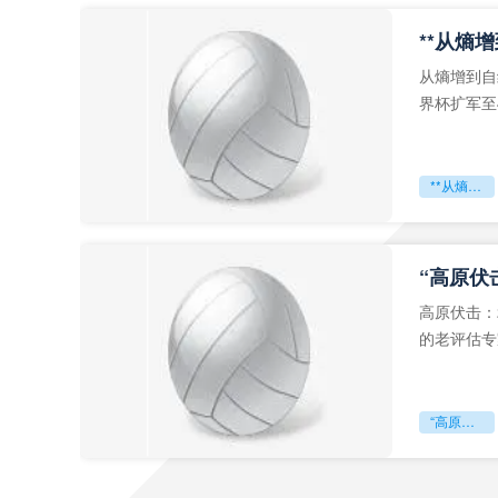
从熵增到自
界杯扩军至
深的忧虑。
**从熵增到自组织：2026世界杯小组赛战术系统的演化密码**
“高原伏
高原伏击：
的老评估专
世预赛的非
“高原伏击：2026世预赛非洲主场绞杀战”