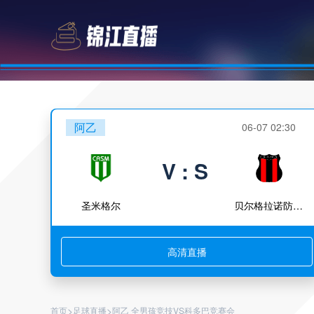
阿乙
06-07 02:30
V : S
圣米格尔
贝尔格拉诺防卫队
高清直播
>
>
首页
足球直播
阿乙 全男孩竞技VS科多巴竞赛会