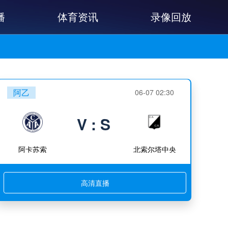
播
体育资讯
录像回放
阿乙
06-07 02:30
V : S
阿卡苏索
北索尔塔中央
高清直播