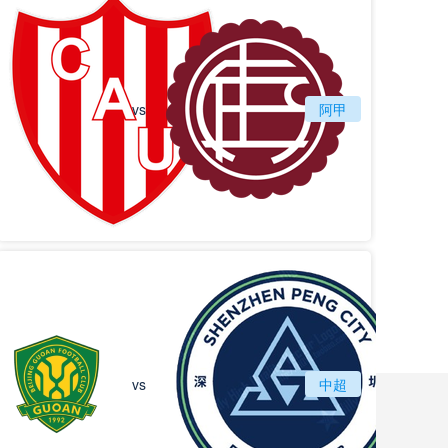
vs
圣塔菲联
阿甲
拉努斯
北京国安
vs
中超
深圳