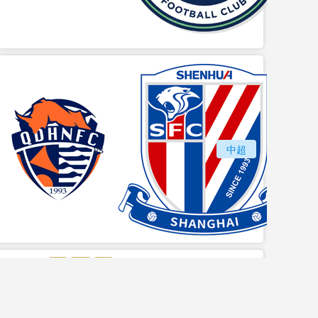
vs
青岛海牛
中超
上海