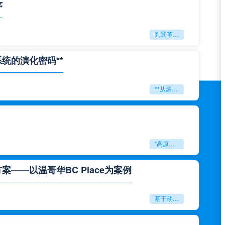
序
判罚革命：VAR如何改写世界杯的规则与秩序
系统的演化密码**
**从熵增到自组织：2026世界杯小组赛战术系统的演化密码**
“高原伏击：2026世预赛非洲主场绞杀战”
——以温哥华BC Place为案例
基于动态穹顶系统的赛前激活期自适应调控方案——以温哥华BC Place为案例