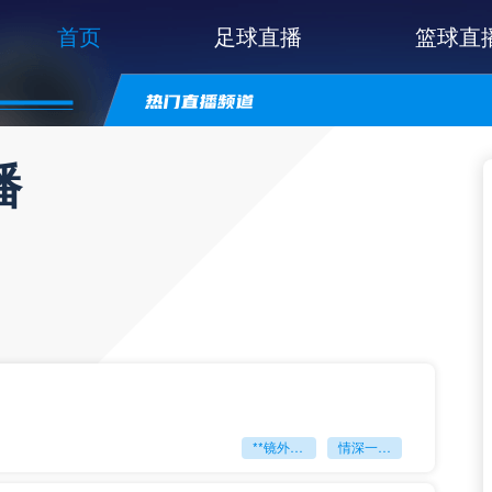
首页
足球直播
篮球直
播
**镜外留影
情深一瞬**