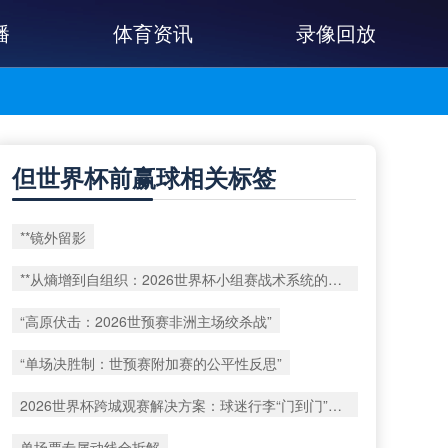
播
体育资讯
录像回放
但世界杯前赢球相关标签
**镜外留影
**从熵增到自组织：2026世界杯小组赛战术系统的演化密码**
“高原伏击：2026世预赛非洲主场绞杀战”
“单场决胜制：世预赛附加赛的公平性反思”
2026世界杯跨城观赛解决方案：球迷行李“门到门”极速转运
单场票专属动线全拆解