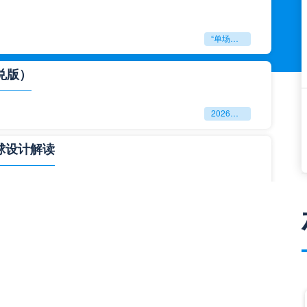
“单场决胜制：世预赛附加赛的公平性反思”
兑版）
2026美加墨世界杯失物寻回全攻略（16城通兑版）
球设计解读
四色合一
一击定乾坤：2026世界杯决赛用球设计解读
与生态裂变”**
**“2026‘脑机赛场’：北美世界杯的神经架构与生态裂变”**
门到门”极速转运，单场票专属动线全拆解