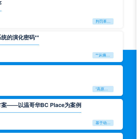
序
判罚革命：VAR如何改写世界杯的规则与秩序
系统的演化密码**
**从熵增到自组织：2026世界杯小组赛战术系统的演化密码**
“高原伏击：2026世预赛非洲主场绞杀战”
——以温哥华BC Place为案例
基于动态穹顶系统的赛前激活期自适应调控方案——以温哥华BC Place为案例