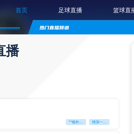
首页
足球直播
篮球直
直播
**镜外留影
情深一瞬**