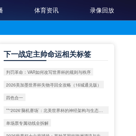
播
体育资讯
录像回放
下一战定主帅命运相关标签
判罚革命：VAR如何改写世界杯的规则与秩序
2026美加墨世界杯失物寻回全攻略（16城通兑版）
四色合一
**“2026‘脑机赛场’：北美世界杯的神经架构与生态裂变”**
单场票专属动线全拆解
2026世界杯十六座球场：草种基因的跨洲漂流与生态版图重构