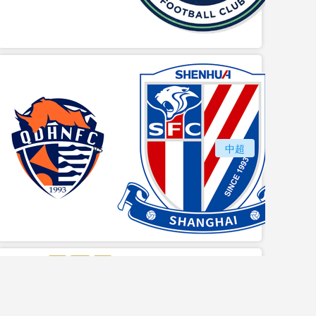
vs
青岛海牛
中超
上海