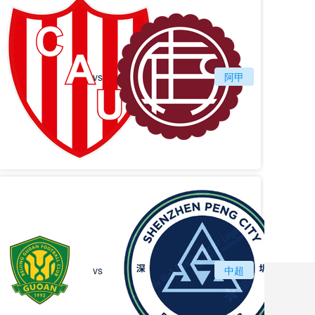
vs
圣塔菲联
阿甲
拉努斯
北京国安
vs
中超
深圳