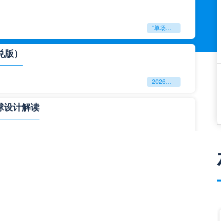
“单场决胜制：世预赛附加赛的公平性反思”
兑版）
2026美加墨世界杯失物寻回全攻略（16城通兑版）
球设计解读
四色合一
一击定乾坤：2026世界杯决赛用球设计解读
与生态裂变”**
**“2026‘脑机赛场’：北美世界杯的神经架构与生态裂变”**
门到门”极速转运，单场票专属动线全拆解