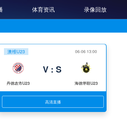
播
体育资讯
录像回放
澳维U23
06-06 13:00
V : S
丹德农市U23
海德堡联U23
高清直播