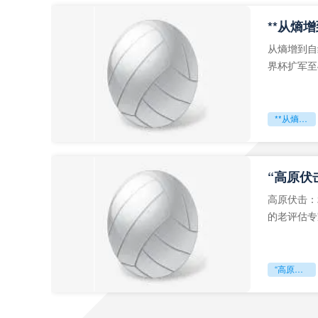
从熵增到自
界杯扩军至
深的忧虑。
**从熵增到自组织：2026世界杯小组赛战术系统的演化密码**
“高原伏
高原伏击：
的老评估专
世预赛的非
“高原伏击：2026世预赛非洲主场绞杀战”