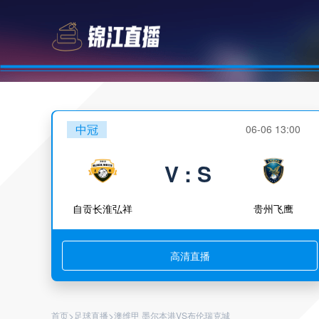
中冠
06-06 13:00
V : S
自贡长淮弘祥
贵州飞鹰
高清直播
>
>
首页
足球直播
澳维甲 墨尔本港VS布伦瑞克城