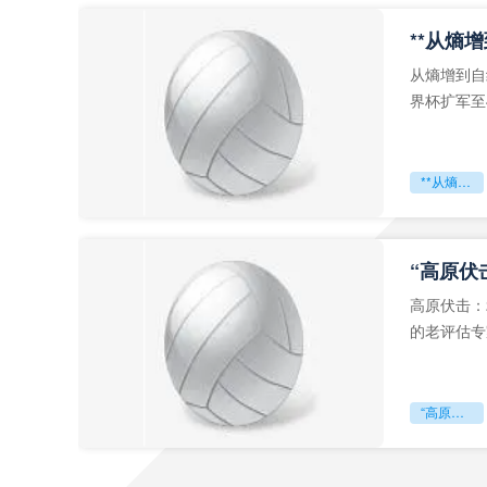
从熵增到自
界杯扩军至
深的忧虑。
**从熵增到自组织：2026世界杯小组赛战术系统的演化密码**
“高原伏
高原伏击：
的老评估专
世预赛的非
“高原伏击：2026世预赛非洲主场绞杀战”