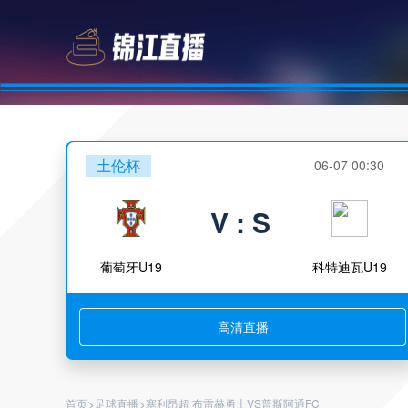
土伦杯
06-07 00:30
V : S
葡萄牙U19
科特迪瓦U19
高清直播
>
>
首页
足球直播
塞利昂超 布雷赫勇士VS普斯阿通FC