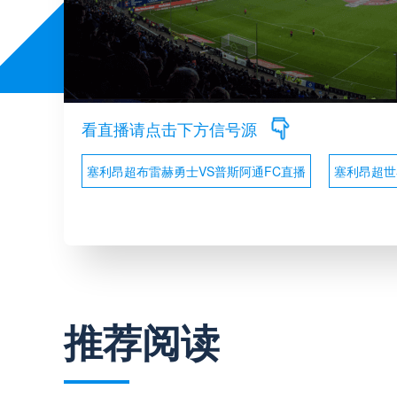
看直播请点击下方信号源
塞利昂超布雷赫勇士VS普斯阿通FC直播
塞利昂超世
推荐阅读