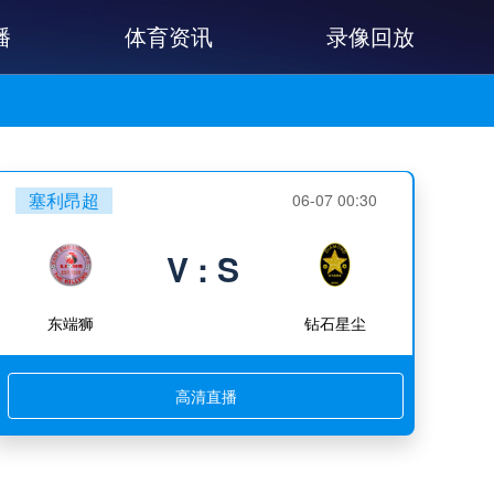
播
体育资讯
录像回放
塞利昂超
06-07 00:30
V : S
东端狮
钻石星尘
高清直播