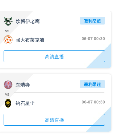
坎博伊老鹰
塞利昂超
vs
06-07 00:30
强大布莱克浦
高清直播
东端狮
塞利昂超
vs
06-07 00:30
钻石星尘
高清直播