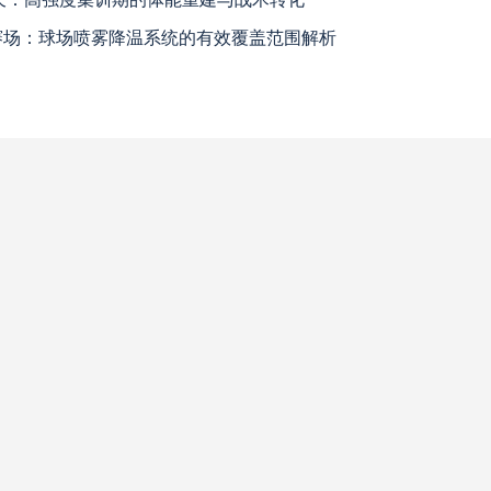
温赛场：球场喷雾降温系统的有效覆盖范围解析
瓦斯科达伽马
高清直播
巴西国际
高清直播
查看更多
科尔多瓦中央SDE
高清直播
河床
高清直播
拉努斯
高清直播
飓风队
高清直播