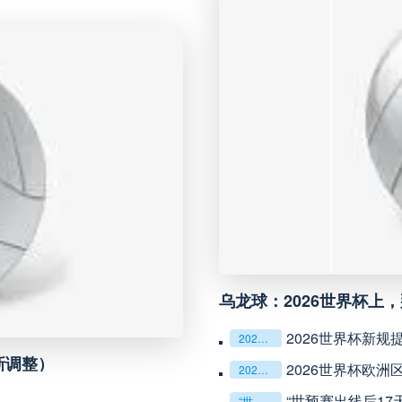
未开赛
延边龙鼎
VS
未开赛
河南队
VS
未开赛
无锡吴钩
VS
未开赛
广州豹
VS
未开赛
重庆铜梁龙
VS
乌龙球：2026世界杯上
未开赛
山东泰山
VS
2026世界杯新
2026世界杯新规提速：暂停机制优化助推比赛流畅度飞跃
新调整）
2026世界杯欧
2026世界杯欧洲区第五档球队：附加赛突围可能性深度评估
未开赛
克鲁塞罗
VS
“世预赛出线后1
“世预赛出线后17天：高强度集训期的体能重建与战术转化”