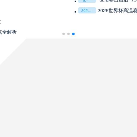
08月10日 星期一
2026世界杯高
2026世界杯高温赛场：球场喷雾降温系统的有效覆盖范围解析
段
未开赛
巴伊亚
VS
点全解析
未开赛
帕尔梅拉斯
VS
未开赛
圣塔菲联
VS
未开赛
泰格雷
VS
未开赛
塔勒瑞斯
VS
未开赛
圣洛伦索
VS