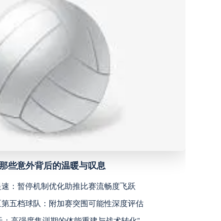
深圳青年人
高清直播
青岛西海岸
高清直播
宁波职业足球俱乐部
高清直播
广西恒宸
高清直播
上海海港
高清直播
，那些意外背后的温暖与叹息
天津津门虎
高清直播
规提速：暂停机制优化助推比赛流畅度飞跃
洲区第五档球队：附加赛突围可能性深度评估
米拉索
高清直播
7天：高强度集训期的体能重建与战术转化”