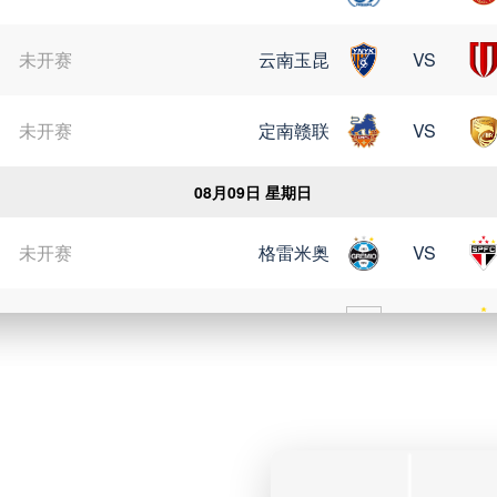
未开赛
云南玉昆
VS
未开赛
定南赣联
VS
08月09日 星期日
未开赛
格雷米奥
VS
未开赛
瑞模贝雷
VS
未开赛
科里蒂巴
VS
未开赛
博塔弗戈
VS