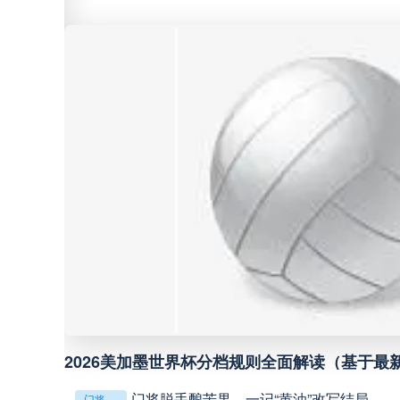
中甲
18:00
中超
19:00
中甲
19:00
中甲
19:30
中超
19:35
中超
20:00
**
2026美加墨世界杯分档规则全面解读（基于最
巴西甲
22:00
门将脱手酿苦果，一记“黄油”改写结局
门将脱手酿苦果，一记“黄油”改写结局